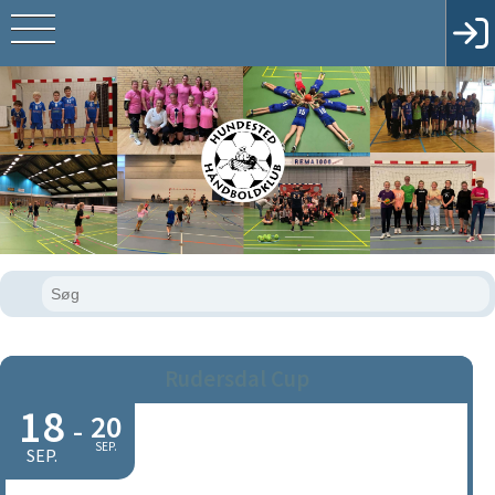
Rudersdal Cup
18
20
-
SEP.
SEP.